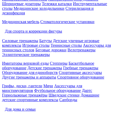
Шприцевые дозаторы
Тележки каталки
Инструментальные
столы
Медицинские холодильники
Стерилизация и
дезинфекция
Медицинская мебель
Стоматологические установки
Для спорта и коррекции фигуры
Силовые тренажеры
Батуты
Детские уличные игровые
комплексы
Игровые столы
Теннисные столы
Аксессуары для
теннисных столов
Беговые дорожки
Велотренажеры
Эллиптические тренажеры
Имитаторы верховой езды
Степперы
Баскетбольное
оборудование
Детские тренажеры
Гребные тренажеры
Оборудование для единоборств
Спортивные аксессуары
Другие тренажеры и аппараты
Спортивное оборудование
Грифы, диски, гантели
Мячи
Аксессуары для
миостимуляторов
Футбольное оборудование
Дартс
Горнолыжные тренажёры
Шведские стенки
Домашние
детские спортивные комплексы
Сапборды
Для дома и семьи