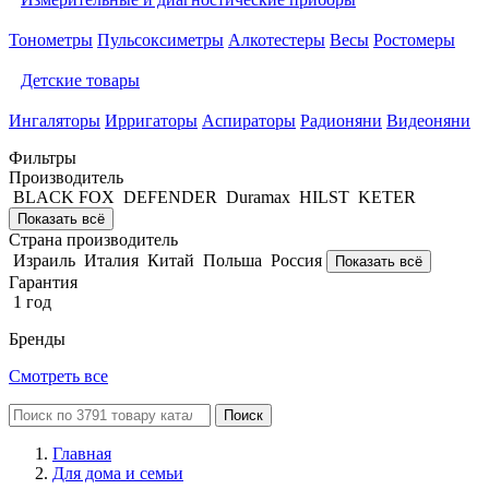
Тонометры
Пульсоксиметры
Алкотестеры
Весы
Ростомеры
Детские товары
Ингаляторы
Ирригаторы
Аспираторы
Радионяни
Видеоняни
Фильтры
Производитель
BLACK FOX
DEFENDER
Duramax
HILST
KETER
Показать всё
Страна производитель
Израиль
Италия
Китай
Польша
Россия
Показать всё
Гарантия
1 год
Бренды
Смотреть все
Поиск
Главная
Для дома и семьи