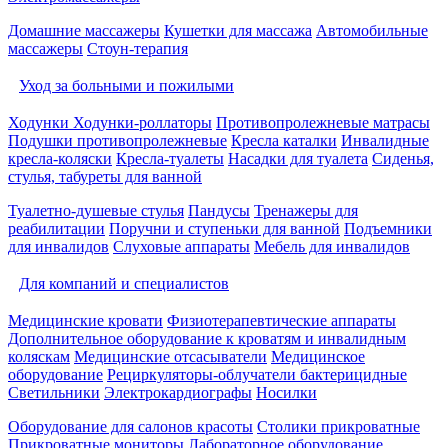
Домашние массажеры
Кушетки для массажа
Автомобильные
массажеры
Стоун-терапия
Уход за больными и пожилыми
Ходунки
Ходунки-роллаторы
Противопролежневые матрасы
Подушки противопролежневые
Кресла каталки
Инвалидные
кресла-коляски
Кресла-туалеты
Насадки для туалета
Сиденья,
стулья, табуреты для ванной
Туалетно-душевые стулья
Пандусы
Тренажеры для
реабилитации
Поручни и ступеньки для ванной
Подъемники
для инвалидов
Слуховые аппараты
Мебель для инвалидов
Для компаний и специалистов
Медицинские кровати
Физиотерапевтические аппараты
Дополнительное оборудование к кроватям и инвалидным
коляскам
Медицинские отсасыватели
Медицинское
оборудование
Рециркуляторы-облучатели бактерицидные
Светильники
Электрокардиографы
Носилки
Оборудование для салонов красоты
Столики прикроватные
Прикроватные мониторы
Лабораторное оборудование