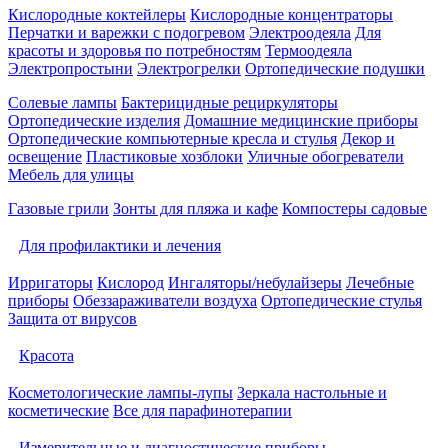
Кислородные коктейлеры
Кислородные концентраторы
Перчатки и варежки с подогревом
Электроодеяла
Для
красоты и здоровья по потребностям
Термоодеяла
Электропростыни
Электрогрелки
Ортопедические подушки
Солевые лампы
Бактерицидные рециркуляторы
Ортопедические изделия
Домашние медицинские приборы
Ортопедические компьютерные кресла и стулья
Декор и
освещение
Пластиковые хозблоки
Уличные обогреватели
Мебель для улицы
Газовые грили
Зонты для пляжа и кафе
Компостеры садовые
Для профилактики и лечения
Ирригаторы
Кислород
Ингаляторы/небулайзеры
Лечебные
приборы
Обеззараживатели воздуха
Ортопедические стулья
Защита от вирусов
Красота
Косметологические лампы-лупы
Зеркала настольные и
косметические
Все для парафинотерапии
Измерительные и диагностические приборы