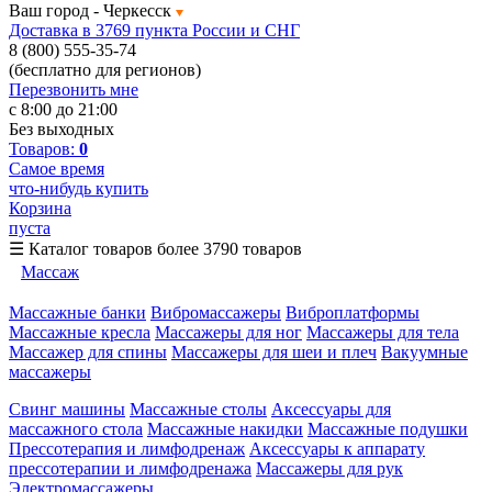
Ваш город -
Черкесск
Доставка в 3769 пункта России и СНГ
8 (800) 555-35-74
(бесплатно для регионов)
Перезвонить мне
с 8:00 до 21:00
Без выходных
Товаров:
0
Самое время
что-нибудь купить
Корзина
пуста
☰
Каталог товаров
более 3790 товаров
Массаж
Массажные банки
Вибромассажеры
Виброплатформы
Массажные кресла
Массажеры для ног
Массажеры для тела
Массажер для спины
Массажеры для шеи и плеч
Вакуумные
массажеры
Свинг машины
Массажные столы
Аксессуары для
массажного стола
Массажные накидки
Массажные подушки
Прессотерапия и лимфодренаж
Аксессуары к аппарату
прессотерапии и лимфодренажа
Массажеры для рук
Электромассажеры