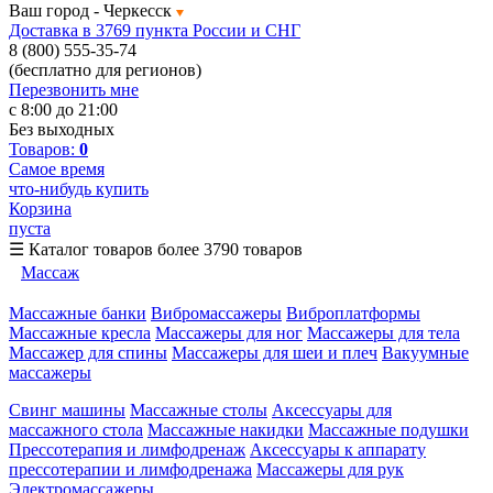
Ваш город -
Черкесск
Доставка в 3769 пункта России и СНГ
8 (800) 555-35-74
(бесплатно для регионов)
Перезвонить мне
с 8:00 до 21:00
Без выходных
Товаров:
0
Самое время
что-нибудь купить
Корзина
пуста
☰
Каталог товаров
более 3790 товаров
Массаж
Массажные банки
Вибромассажеры
Виброплатформы
Массажные кресла
Массажеры для ног
Массажеры для тела
Массажер для спины
Массажеры для шеи и плеч
Вакуумные
массажеры
Свинг машины
Массажные столы
Аксессуары для
массажного стола
Массажные накидки
Массажные подушки
Прессотерапия и лимфодренаж
Аксессуары к аппарату
прессотерапии и лимфодренажа
Массажеры для рук
Электромассажеры