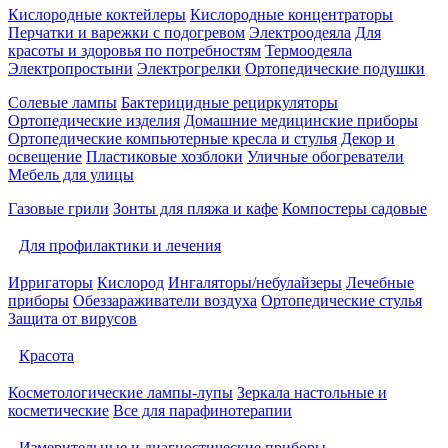
Кислородные коктейлеры
Кислородные концентраторы
Перчатки и варежки с подогревом
Электроодеяла
Для
красоты и здоровья по потребностям
Термоодеяла
Электропростыни
Электрогрелки
Ортопедические подушки
Солевые лампы
Бактерицидные рециркуляторы
Ортопедические изделия
Домашние медицинские приборы
Ортопедические компьютерные кресла и стулья
Декор и
освещение
Пластиковые хозблоки
Уличные обогреватели
Мебель для улицы
Газовые грили
Зонты для пляжа и кафе
Компостеры садовые
Для профилактики и лечения
Ирригаторы
Кислород
Ингаляторы/небулайзеры
Лечебные
приборы
Обеззараживатели воздуха
Ортопедические стулья
Защита от вирусов
Красота
Косметологические лампы-лупы
Зеркала настольные и
косметические
Все для парафинотерапии
Измерительные и диагностические приборы