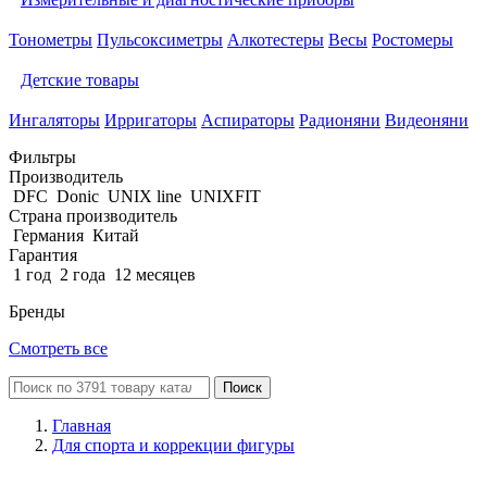
Тонометры
Пульсоксиметры
Алкотестеры
Весы
Ростомеры
Детские товары
Ингаляторы
Ирригаторы
Аспираторы
Радионяни
Видеоняни
Фильтры
Производитель
DFC
Donic
UNIX line
UNIXFIT
Страна производитель
Германия
Китай
Гарантия
1 год
2 года
12 месяцев
Бренды
Смотреть все
Поиск
Главная
Для спорта и коррекции фигуры