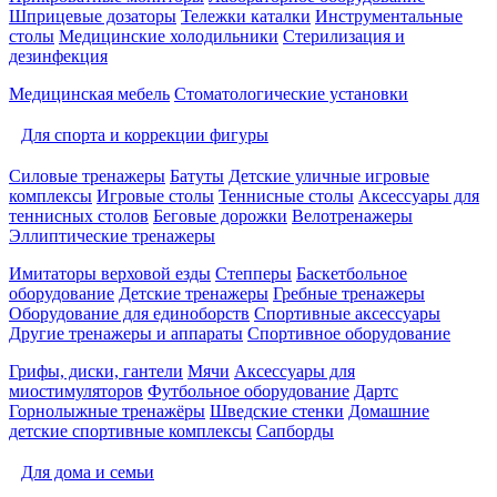
Шприцевые дозаторы
Тележки каталки
Инструментальные
столы
Медицинские холодильники
Стерилизация и
дезинфекция
Медицинская мебель
Стоматологические установки
Для спорта и коррекции фигуры
Силовые тренажеры
Батуты
Детские уличные игровые
комплексы
Игровые столы
Теннисные столы
Аксессуары для
теннисных столов
Беговые дорожки
Велотренажеры
Эллиптические тренажеры
Имитаторы верховой езды
Степперы
Баскетбольное
оборудование
Детские тренажеры
Гребные тренажеры
Оборудование для единоборств
Спортивные аксессуары
Другие тренажеры и аппараты
Спортивное оборудование
Грифы, диски, гантели
Мячи
Аксессуары для
миостимуляторов
Футбольное оборудование
Дартс
Горнолыжные тренажёры
Шведские стенки
Домашние
детские спортивные комплексы
Сапборды
Для дома и семьи