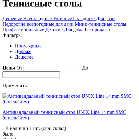
Теннисные столы
Дешевые
Всепогодные
Уличные
Складные
Для дачи
Недорогие всепогодные для дачи
Мини-теннисные столы
Профессиональные
Детские
Для дома
Распродажа
Фильтры
Популярные
Дороже
Дешевле
Цены
От
До
Применить
Антивандальный теннисный стол UNIX Line 14 mm SMC
(Green/Grey)
- В наличии 1 шт. (осн. склад)
было