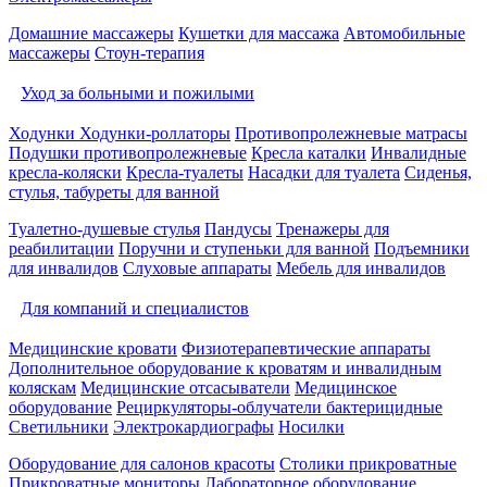
Домашние массажеры
Кушетки для массажа
Автомобильные
массажеры
Стоун-терапия
Уход за больными и пожилыми
Ходунки
Ходунки-роллаторы
Противопролежневые матрасы
Подушки противопролежневые
Кресла каталки
Инвалидные
кресла-коляски
Кресла-туалеты
Насадки для туалета
Сиденья,
стулья, табуреты для ванной
Туалетно-душевые стулья
Пандусы
Тренажеры для
реабилитации
Поручни и ступеньки для ванной
Подъемники
для инвалидов
Слуховые аппараты
Мебель для инвалидов
Для компаний и специалистов
Медицинские кровати
Физиотерапевтические аппараты
Дополнительное оборудование к кроватям и инвалидным
коляскам
Медицинские отсасыватели
Медицинское
оборудование
Рециркуляторы-облучатели бактерицидные
Светильники
Электрокардиографы
Носилки
Оборудование для салонов красоты
Столики прикроватные
Прикроватные мониторы
Лабораторное оборудование