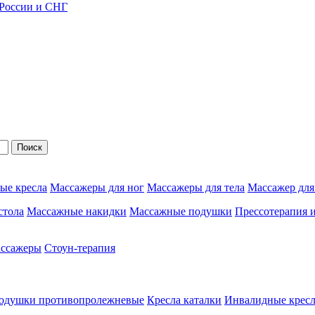
 России и СНГ
Поиск
ые кресла
Массажеры для ног
Массажеры для тела
Массажер для
стола
Массажные накидки
Массажные подушки
Прессотерапия 
ассажеры
Стоун-терапия
одушки противопролежневые
Кресла каталки
Инвалидные кресл