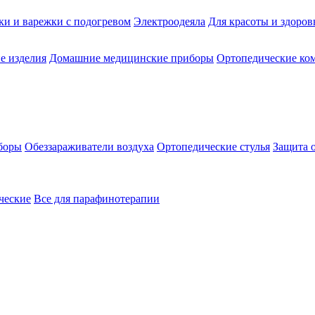
ки и варежки с подогревом
Электроодеяла
Для красоты и здоров
е изделия
Домашние медицинские приборы
Ортопедические ком
боры
Обеззараживатели воздуха
Ортопедические стулья
Защита 
ческие
Все для парафинотерапии