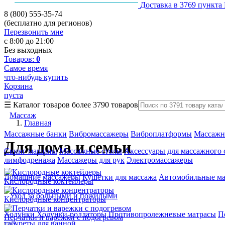
Доставка в 3769 пункта
8 (800) 555-35-74
(бесплатно для регионов)
Перезвонить мне
с 8:00 до 21:00
Без выходных
Товаров:
0
Самое время
что-нибудь купить
Корзина
пуста
☰
Каталог товаров
более 3790 товаров
Массаж
Главная
Массажные банки
Вибромассажеры
Виброплатформы
Массажн
Для дома и семьи
Свинг машины
Массажные столы
Аксессуары для массажного 
лимфодренажа
Массажеры для рук
Электромассажеры
Домашние массажеры
Кушетки для массажа
Автомобильные м
Кислородные коктейлеры
Уход за больными и пожилыми
Кислородные концентраторы
Ходунки
Ходунки-роллаторы
Противопролежневые матрасы
П
Перчатки и варежки с подогревом
табуреты для ванной