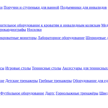
ии
Поручни и ступеньки для ванной
Подъемники для инвалидов
ительное оборудование к кроватям и инвалидным коляскам
Мед
трокардиографы
Носилки
икроватные мониторы
Лабораторное оборудование
Шприцевые д
ксы
Игровые столы
Теннисные столы
Аксессуары для теннисных
ние
Детские тренажеры
Гребные тренажеры
Оборудование для е
Футбольное оборудование
Дартс
Горнолыжные тренажёры
Швед