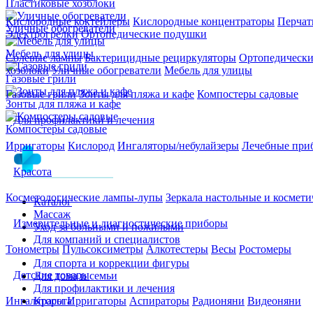
Пластиковые хозблоки
Кислородные коктейлеры
Кислородные концентраторы
Перчат
Уличные обогреватели
Электрогрелки
Ортопедические подушки
Мебель для улицы
Солевые лампы
Бактерицидные рециркуляторы
Ортопедически
хозблоки
Уличные обогреватели
Мебель для улицы
Газовые грили
Газовые грили
Зонты для пляжа и кафе
Компостеры садовые
Зонты для пляжа и кафе
Для профилактики и лечения
Компостеры садовые
Ирригаторы
Кислород
Ингаляторы/небулайзеры
Лечебные при
Красота
Косметологические лампы-лупы
Зеркала настольные и космети
Каталог
Массаж
Измерительные и диагностические приборы
Уход за больными и пожилыми
Для компаний и специалистов
Тонометры
Пульсоксиметры
Алкотестеры
Весы
Ростомеры
Для спорта и коррекции фигуры
Детские товары
Для дома и семьи
Для профилактики и лечения
Красота
Ингаляторы
Ирригаторы
Аспираторы
Радионяни
Видеоняни