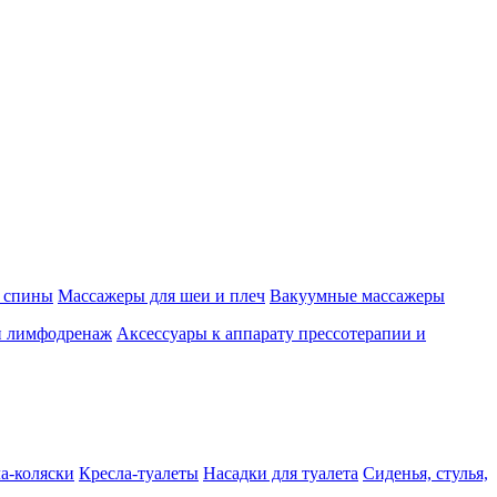
 спины
Массажеры для шеи и плеч
Вакуумные массажеры
и лимфодренаж
Аксессуары к аппарату прессотерапии и
а-коляски
Кресла-туалеты
Насадки для туалета
Сиденья, стулья,