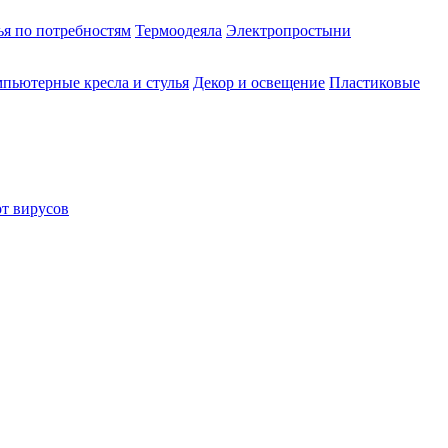
ья по потребностям
Термоодеяла
Электропростыни
пьютерные кресла и стулья
Декор и освещение
Пластиковые
от вирусов