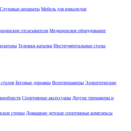
Слуховые аппараты
Мебель для инвалидов
ицинские отсасыватели
Медицинское оборудование
озаторы
Тележки каталки
Инструментальные столы
 столов
Беговые дорожки
Велотренажеры
Эллиптические
диноборств
Спортивные аксессуары
Другие тренажеры и
ские стенки
Домашние детские спортивные комплексы