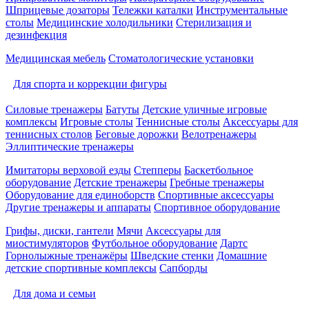
Шприцевые дозаторы
Тележки каталки
Инструментальные
столы
Медицинские холодильники
Стерилизация и
дезинфекция
Медицинская мебель
Стоматологические установки
Для спорта и коррекции фигуры
Силовые тренажеры
Батуты
Детские уличные игровые
комплексы
Игровые столы
Теннисные столы
Аксессуары для
теннисных столов
Беговые дорожки
Велотренажеры
Эллиптические тренажеры
Имитаторы верховой езды
Степперы
Баскетбольное
оборудование
Детские тренажеры
Гребные тренажеры
Оборудование для единоборств
Спортивные аксессуары
Другие тренажеры и аппараты
Спортивное оборудование
Грифы, диски, гантели
Мячи
Аксессуары для
миостимуляторов
Футбольное оборудование
Дартс
Горнолыжные тренажёры
Шведские стенки
Домашние
детские спортивные комплексы
Сапборды
Для дома и семьи