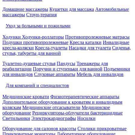
Домашние массажеры
Кушетки для массажа
Автомобильные
массажеры
Стоун-терапия
Уход за больными и пожилыми
Ходунки
Ходунки-роллаторы
Противопролежневые матрасы
Подушки противопролежневые
Кресла каталки
Инвалидные
кресла-коляски
Кресла-туалеты
Насадки для туалета
Сиденья,
стулья, табуреты для ванной
Туалетно-душевые стулья
Пандусы
Тренажеры для
реабилитации
Поручни и ступеньки для ванной
Подъемники
для инвалидов
Слуховые аппараты
Мебель для инвалидов
Для компаний и специалистов
Медицинские кровати
Физиотерапевтические аппараты
Дополнительное оборудование к кроватям и инвалидным
коляскам
Медицинские отсасыватели
Медицинское
оборудование
Рециркуляторы-облучатели бактерицидные
Светильники
Электрокардиографы
Носилки
Оборудование для салонов красоты
Столики прикроватные
Прикроватные мониторы
Лабораторное оборудование