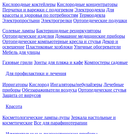
Кислородные коктейлеры
Кислородные концентраторы
Перчатки и варежки с подогревом
Электроодеяла
Для
красоты и здоровья по потребностям
Термоодеяла
Электропростыни
Электрогрелки
Ортопедические подушки
Солевые лампы
Бактерицидные рециркуляторы
Ортопедические изделия
Домашние медицинские приборы
Ортопедические компьютерные кресла и стулья
Декор и
освещение
Пластиковые хозблоки
Уличные обогреватели
Мебель для улицы
Газовые грили
Зонты для пляжа и кафе
Компостеры садовые
Для профилактики и лечения
Ирригаторы
Кислород
Ингаляторы/небулайзеры
Лечебные
приборы
Обеззараживатели воздуха
Ортопедические стулья
Защита от вирусов
Красота
Косметологические лампы-лупы
Зеркала настольные и
косметические
Все для парафинотерапии
Измерительные и диагностические приборы