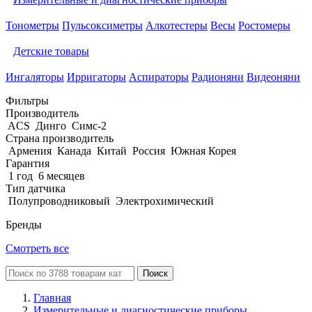
Тонометры
Пульсоксиметры
Алкотестеры
Весы
Ростомеры
Детские товары
Ингаляторы
Ирригаторы
Аспираторы
Радионяни
Видеоняни
Фильтры
Производитель
ACS
Динго
Симс-2
Страна производитель
Армения
Канада
Китай
Россия
Южная Корея
Гарантия
1 год
6 месяцев
Тип датчика
Полупроводниковый
Электрохимический
Бренды
Смотреть все
Поиск
Главная
Измерительные и диагностические приборы