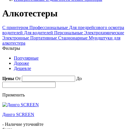
Алкотестеры
С принтером
Профессиональные
Для предрейсового осмотра
водителей
Для водителей
Персональные
Электрохимические
Электронные
Портативные
Стационарные
Мундштуки для
алкотестера
Фильтры
Популярные
Дороже
Дешевле
Цены
От
До
Применить
Динго SCREEN
- Наличие уточняйте