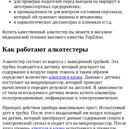
для проверки водителей перед выездом на маршрут в
автотранспортных предприятиях;
в промышленности для контроля состояния персонала,
который обслуживает машины и механизмы;
в наркологических диспансерах и клиниках и т.д.
Купить качественный алкотестер вы можете в магазине
медицинской техники высокого качества TopZdrav.
Как работают алкотестеры
Алкотестер состоит из корпуса с выведенной трубкой. Эта
трубка подводится к датчику, который реагирует на
содержание в воздухе паров этанола и таким образом
определяет количество
алкоголя в крови
. Данные с датчика
поступают на микропроцессор, который проводит
вычисления и передает результат на дисплей. В зависимости
от типа используемого датчика можно купить алкометры
полупроводниковые, инфракрасные и электрохимические.
Принцип действия прибора максимально прост. Испытуемый
дует в трубку. После этого выдыхаемый им воздух попадает
на датчик, который преобразует данные содержания спирта в
электрический сигнал и подает его на микропроцессор. После
этого уровень
алкоголя в крови
испытуемого в промилле