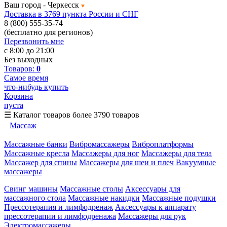
Ваш город -
Черкесск
Доставка в 3769 пункта России и СНГ
8 (800) 555-35-74
(бесплатно для регионов)
Перезвонить мне
с 8:00 до 21:00
Без выходных
Товаров:
0
Самое время
что-нибудь купить
Корзина
пуста
☰
Каталог товаров
более 3790 товаров
Массаж
Массажные банки
Вибромассажеры
Виброплатформы
Массажные кресла
Массажеры для ног
Массажеры для тела
Массажер для спины
Массажеры для шеи и плеч
Вакуумные
массажеры
Свинг машины
Массажные столы
Аксессуары для
массажного стола
Массажные накидки
Массажные подушки
Прессотерапия и лимфодренаж
Аксессуары к аппарату
прессотерапии и лимфодренажа
Массажеры для рук
Электромассажеры