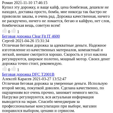
Роман
2021-11-10 17:46:15
Купил эту дорожку, и ваще кайф, цена бомбезная, дешевле не
находил, доставка просто, бомба, мне никогда так быстро не
привозили заказы, я очень рад. Дорожка качественная, ничего
не раскручено, ничего не ломается, бегаю и кайфую, нет слов,
бомбическая вещь, советую всем!
0
1
Беговая дорожка Clear Fit IT 4600
Сергей
2021-04-26 15:31:34
Отличная беговая дорожка за адекватные деньги. Надежное
изготовление из качественных материалов, компактный и
легкий, внешне смотрится хорошо. Скорость и угол наклона
регулируются, широкое полотно, мощный мотор. Своих денег
дорожка точно стоит, рекомендую.
0
1
Беговая дорожка DFC T2001B
Алексей Карасев
2021-03-27 13:52:47
Отличная беговая дорожка за умеренные деньги. Использую
второй месяц, покупкой доволен. Сделана качественно, по
ощущениям все очень прочно, занимает немного места.
Нагрузки регулируются, вся актуальная информация
выводится на экран. Спасибо менеджерам за
профессиональные консультации при выборе, магазин
понравился выбором, ценами и сервисом.