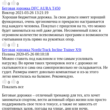
0
0
Беговая дорожка DFC AURA T450
Виктор
2021-03-26 13:21:19
Хорошая бюджетная дорожка. За свои деньги имеет хороший
функционал, очень эргономична и прекрасно настраивается
под каждого человека. Покупал с прицелом на то, что можно
будет заниматься на ней даже детям. Несомненный плюс в
огромном количестве всевозможных программ и возможности
считывания пуль прямо на рукоятках опор.
0
1
Беговая дорожка NordicTrack Incline Trainer X9i
Полина
2020-05-26 00:10:18
Можно ставить под наклоном и тем самым усиливать
нагрузку. Во время таких тренировок ноги с дорожки не
скатываются и сама она самопроизвольно не складывается. Не
гудит. Размеры имеет довольно компактные и из-за этого
легко вместилась на балконе. Рекомендую.
0
0
Показать все
Беговые дорожки – отличный тренажер для тех, кто хочет
заниматься спортом, вести активный образ жизни или просто
поддерживать свое тело в тонусе, а также не зависеть от
спортивных залов, погоды на улице, дня или ночи.