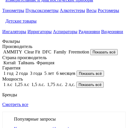
Тонометры
Пульсоксиметры
Алкотестеры
Весы
Ростомеры
Детские товары
Ингаляторы
Ирригаторы
Аспираторы
Радионяни
Видеоняни
Фильтры
Производитель
AMMITY
Clear Fit
DFC
Family
Freemotion
Показать всё
Страна производитель
Китай
Тайвань
Франция
Гарантия
1 год
2 года
3 года
5 лет
6 месяцев
Показать всё
Мощность
1 л.с
1,25 л.с
1,5 л.с.
1,75 л.с.
2 л,с.
Показать всё
Бренды
Смотреть все
Популярные запросы