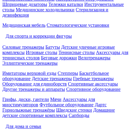
Шприцевые дозаторы
Тележки каталки
Инструментальные
столы
Медицинские холодильники
Стерилизация и
дезинфекция
Медицинская мебель
Стоматологические установки
Для спорта и коррекции фигуры
Силовые тренажеры
Батуты
Детские уличные игровые
комплексы
Игровые столы
Теннисные столы
Аксессуары для
теннисных столов
Беговые дорожки
Велотренажеры
Эллиптические тренажеры
Имитаторы верховой езды
Степперы
Баскетбольное
оборудование
Детские тренажеры
Гребные тренажеры
Оборудование для единоборств
Спортивные аксессуары
Другие тренажеры и аппараты
Спортивное оборудование
Грифы, диски, гантели
Мячи
Аксессуары для
миостимуляторов
Футбольное оборудование
Дартс
Горнолыжные тренажёры
Шведские стенки
Домашние
детские спортивные комплексы
Сапборды
Для дома и семьи