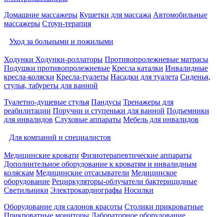
Домашние массажеры
Кушетки для массажа
Автомобильные
массажеры
Стоун-терапия
Уход за больными и пожилыми
Ходунки
Ходунки-роллаторы
Противопролежневые матрасы
Подушки противопролежневые
Кресла каталки
Инвалидные
кресла-коляски
Кресла-туалеты
Насадки для туалета
Сиденья,
стулья, табуреты для ванной
Туалетно-душевые стулья
Пандусы
Тренажеры для
реабилитации
Поручни и ступеньки для ванной
Подъемники
для инвалидов
Слуховые аппараты
Мебель для инвалидов
Для компаний и специалистов
Медицинские кровати
Физиотерапевтические аппараты
Дополнительное оборудование к кроватям и инвалидным
коляскам
Медицинские отсасыватели
Медицинское
оборудование
Рециркуляторы-облучатели бактерицидные
Светильники
Электрокардиографы
Носилки
Оборудование для салонов красоты
Столики прикроватные
Прикроватные мониторы
Лабораторное оборудование