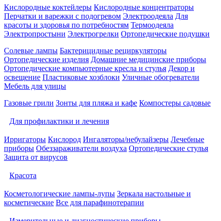
Кислородные коктейлеры
Кислородные концентраторы
Перчатки и варежки с подогревом
Электроодеяла
Для
красоты и здоровья по потребностям
Термоодеяла
Электропростыни
Электрогрелки
Ортопедические подушки
Солевые лампы
Бактерицидные рециркуляторы
Ортопедические изделия
Домашние медицинские приборы
Ортопедические компьютерные кресла и стулья
Декор и
освещение
Пластиковые хозблоки
Уличные обогреватели
Мебель для улицы
Газовые грили
Зонты для пляжа и кафе
Компостеры садовые
Для профилактики и лечения
Ирригаторы
Кислород
Ингаляторы/небулайзеры
Лечебные
приборы
Обеззараживатели воздуха
Ортопедические стулья
Защита от вирусов
Красота
Косметологические лампы-лупы
Зеркала настольные и
косметические
Все для парафинотерапии
Измерительные и диагностические приборы