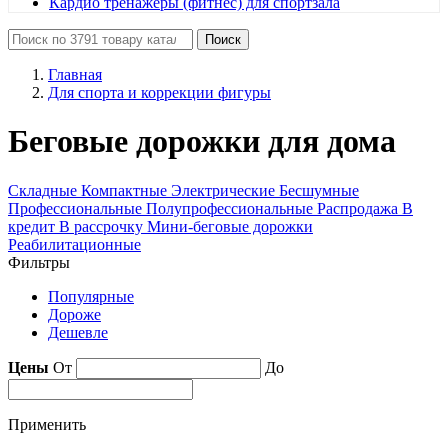
Кардио тренажеры (фитнес) для спортзала
Поиск
Главная
Для спорта и коррекции фигуры
Беговые дорожки для дома
Складные
Компактные
Электрические
Бесшумные
Профессиональные
Полупрофессиональные
Распродажа
В
кредит
В рассрочку
Мини-беговые дорожки
Реабилитационные
Фильтры
Популярные
Дороже
Дешевле
Цены
От
До
Применить