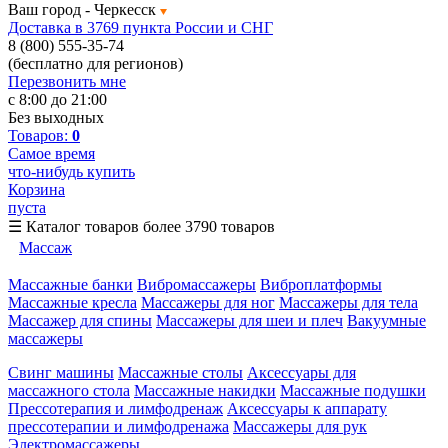
Ваш город -
Черкесск
Доставка в 3769 пункта России и СНГ
8 (800) 555-35-74
(бесплатно для регионов)
Перезвонить мне
с 8:00 до 21:00
Без выходных
Товаров:
0
Самое время
что-нибудь купить
Корзина
пуста
☰
Каталог товаров
более 3790 товаров
Массаж
Массажные банки
Вибромассажеры
Виброплатформы
Массажные кресла
Массажеры для ног
Массажеры для тела
Массажер для спины
Массажеры для шеи и плеч
Вакуумные
массажеры
Свинг машины
Массажные столы
Аксессуары для
массажного стола
Массажные накидки
Массажные подушки
Прессотерапия и лимфодренаж
Аксессуары к аппарату
прессотерапии и лимфодренажа
Массажеры для рук
Электромассажеры