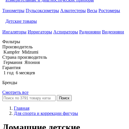
Тонометры
Пульсоксиметры
Алкотестеры
Весы
Ростомеры
Детские товары
Ингаляторы
Ирригаторы
Аспираторы
Радионяни
Видеоняни
Фильтры
Производитель
Kampfer
Midzumi
Страна производитель
Германия
Япония
Гарантия
1 год
6 месяцев
Бренды
Смотреть все
Поиск
Главная
Для спорта и коррекции фигуры
Домашние детские