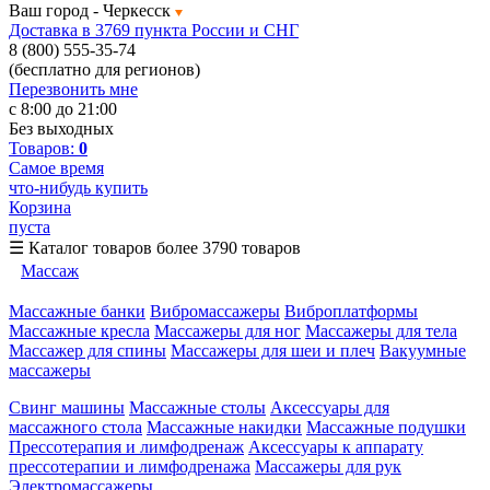
Ваш город -
Черкесск
Доставка в 3769 пункта России и СНГ
8 (800) 555-35-74
(бесплатно для регионов)
Перезвонить мне
с 8:00 до 21:00
Без выходных
Товаров:
0
Самое время
что-нибудь купить
Корзина
пуста
☰
Каталог товаров
более 3790 товаров
Массаж
Массажные банки
Вибромассажеры
Виброплатформы
Массажные кресла
Массажеры для ног
Массажеры для тела
Массажер для спины
Массажеры для шеи и плеч
Вакуумные
массажеры
Свинг машины
Массажные столы
Аксессуары для
массажного стола
Массажные накидки
Массажные подушки
Прессотерапия и лимфодренаж
Аксессуары к аппарату
прессотерапии и лимфодренажа
Массажеры для рук
Электромассажеры