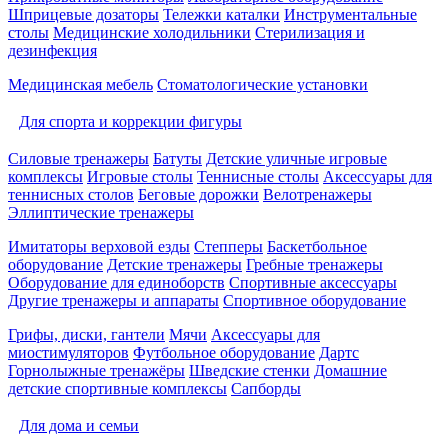
Шприцевые дозаторы
Тележки каталки
Инструментальные
столы
Медицинские холодильники
Стерилизация и
дезинфекция
Медицинская мебель
Стоматологические установки
Для спорта и коррекции фигуры
Силовые тренажеры
Батуты
Детские уличные игровые
комплексы
Игровые столы
Теннисные столы
Аксессуары для
теннисных столов
Беговые дорожки
Велотренажеры
Эллиптические тренажеры
Имитаторы верховой езды
Степперы
Баскетбольное
оборудование
Детские тренажеры
Гребные тренажеры
Оборудование для единоборств
Спортивные аксессуары
Другие тренажеры и аппараты
Спортивное оборудование
Грифы, диски, гантели
Мячи
Аксессуары для
миостимуляторов
Футбольное оборудование
Дартс
Горнолыжные тренажёры
Шведские стенки
Домашние
детские спортивные комплексы
Сапборды
Для дома и семьи