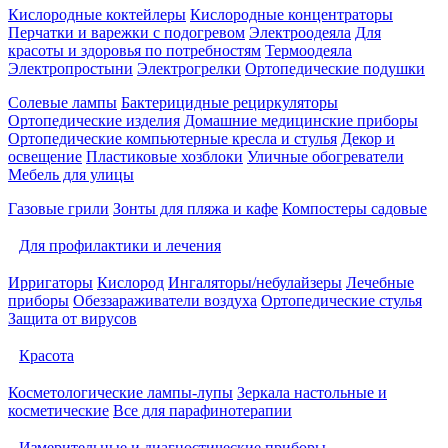
Кислородные коктейлеры
Кислородные концентраторы
Перчатки и варежки с подогревом
Электроодеяла
Для
красоты и здоровья по потребностям
Термоодеяла
Электропростыни
Электрогрелки
Ортопедические подушки
Солевые лампы
Бактерицидные рециркуляторы
Ортопедические изделия
Домашние медицинские приборы
Ортопедические компьютерные кресла и стулья
Декор и
освещение
Пластиковые хозблоки
Уличные обогреватели
Мебель для улицы
Газовые грили
Зонты для пляжа и кафе
Компостеры садовые
Для профилактики и лечения
Ирригаторы
Кислород
Ингаляторы/небулайзеры
Лечебные
приборы
Обеззараживатели воздуха
Ортопедические стулья
Защита от вирусов
Красота
Косметологические лампы-лупы
Зеркала настольные и
косметические
Все для парафинотерапии
Измерительные и диагностические приборы