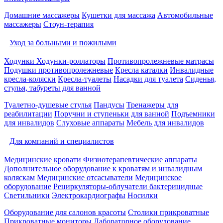
Домашние массажеры
Кушетки для массажа
Автомобильные
массажеры
Стоун-терапия
Уход за больными и пожилыми
Ходунки
Ходунки-роллаторы
Противопролежневые матрасы
Подушки противопролежневые
Кресла каталки
Инвалидные
кресла-коляски
Кресла-туалеты
Насадки для туалета
Сиденья,
стулья, табуреты для ванной
Туалетно-душевые стулья
Пандусы
Тренажеры для
реабилитации
Поручни и ступеньки для ванной
Подъемники
для инвалидов
Слуховые аппараты
Мебель для инвалидов
Для компаний и специалистов
Медицинские кровати
Физиотерапевтические аппараты
Дополнительное оборудование к кроватям и инвалидным
коляскам
Медицинские отсасыватели
Медицинское
оборудование
Рециркуляторы-облучатели бактерицидные
Светильники
Электрокардиографы
Носилки
Оборудование для салонов красоты
Столики прикроватные
Прикроватные мониторы
Лабораторное оборудование