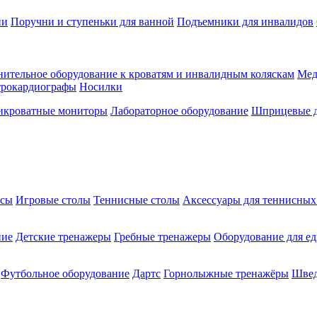
ии
Поручни и ступеньки для ванной
Подъемники для инвалидов
ительное оборудование к кроватям и инвалидным коляскам
Мед
трокардиографы
Носилки
икроватные мониторы
Лабораторное оборудование
Шприцевые д
ксы
Игровые столы
Теннисные столы
Аксессуары для теннисных
ние
Детские тренажеры
Гребные тренажеры
Оборудование для е
Футбольное оборудование
Дартс
Горнолыжные тренажёры
Швед