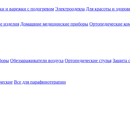
ки и варежки с подогревом
Электроодеяла
Для красоты и здоров
е изделия
Домашние медицинские приборы
Ортопедические ком
боры
Обеззараживатели воздуха
Ортопедические стулья
Защита 
ческие
Все для парафинотерапии