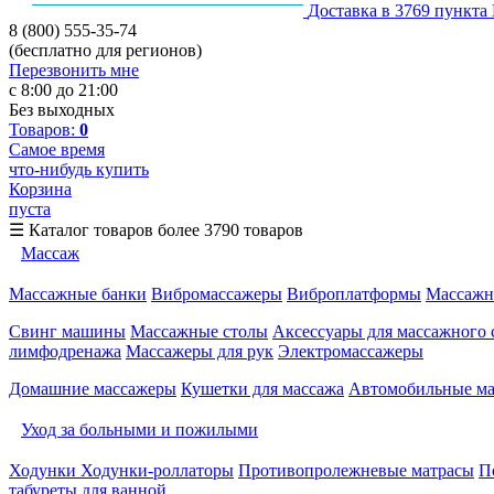
Доставка в 3769 пункта
8 (800) 555-35-74
(бесплатно для регионов)
Перезвонить мне
с 8:00 до 21:00
Без выходных
Товаров:
0
Самое время
что-нибудь купить
Корзина
пуста
☰
Каталог товаров
более 3790 товаров
Массаж
Массажные банки
Вибромассажеры
Виброплатформы
Массажн
Свинг машины
Массажные столы
Аксессуары для массажного 
лимфодренажа
Массажеры для рук
Электромассажеры
Домашние массажеры
Кушетки для массажа
Автомобильные м
Уход за больными и пожилыми
Ходунки
Ходунки-роллаторы
Противопролежневые матрасы
П
табуреты для ванной