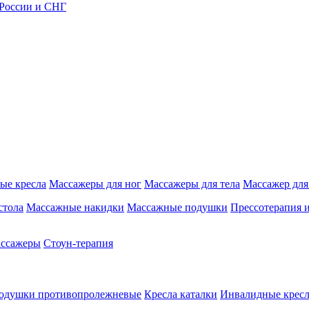
 России и СНГ
ые кресла
Массажеры для ног
Массажеры для тела
Массажер для
стола
Массажные накидки
Массажные подушки
Прессотерапия 
ассажеры
Стоун-терапия
одушки противопролежневые
Кресла каталки
Инвалидные кресл