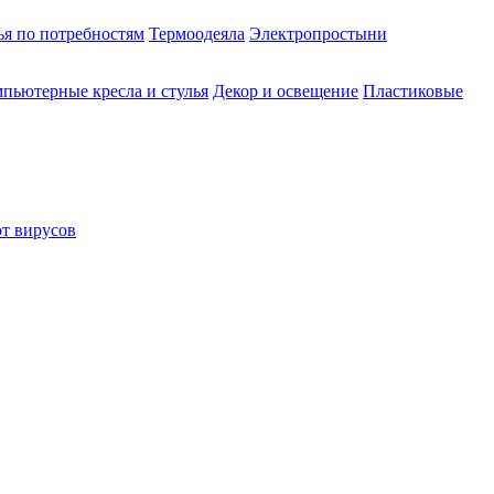
ья по потребностям
Термоодеяла
Электропростыни
пьютерные кресла и стулья
Декор и освещение
Пластиковые
от вирусов