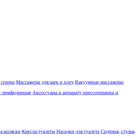
 спины
Массажеры для шеи и плеч
Вакуумные массажеры
и лимфодренаж
Аксессуары к аппарату прессотерапии и
а-коляски
Кресла-туалеты
Насадки для туалета
Сиденья, стулья,