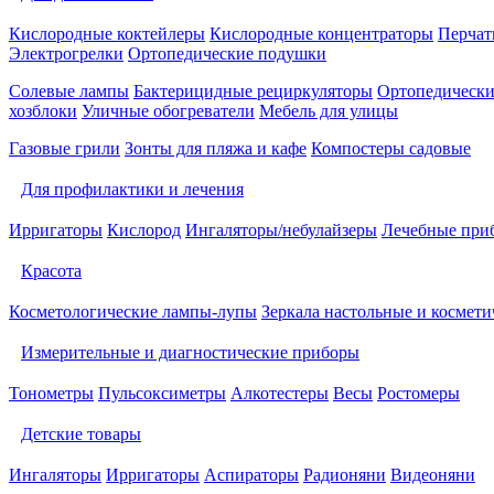
Кислородные коктейлеры
Кислородные концентраторы
Перчат
Электрогрелки
Ортопедические подушки
Солевые лампы
Бактерицидные рециркуляторы
Ортопедически
хозблоки
Уличные обогреватели
Мебель для улицы
Газовые грили
Зонты для пляжа и кафе
Компостеры садовые
Для профилактики и лечения
Ирригаторы
Кислород
Ингаляторы/небулайзеры
Лечебные при
Красота
Косметологические лампы-лупы
Зеркала настольные и космети
Измерительные и диагностические приборы
Тонометры
Пульсоксиметры
Алкотестеры
Весы
Ростомеры
Детские товары
Ингаляторы
Ирригаторы
Аспираторы
Радионяни
Видеоняни