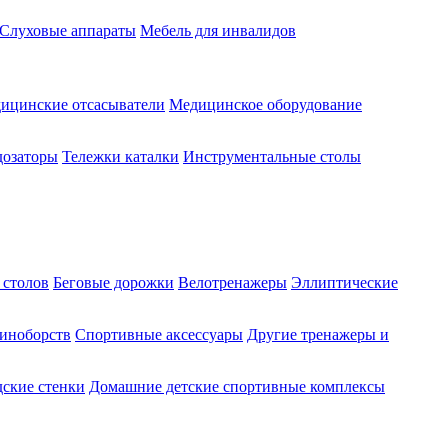
Слуховые аппараты
Мебель для инвалидов
ицинские отсасыватели
Медицинское оборудование
озаторы
Тележки каталки
Инструментальные столы
 столов
Беговые дорожки
Велотренажеры
Эллиптические
диноборств
Спортивные аксессуары
Другие тренажеры и
ские стенки
Домашние детские спортивные комплексы