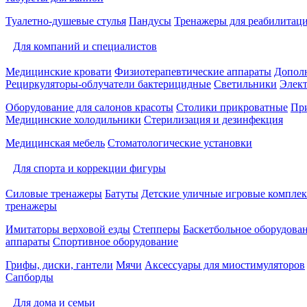
Туалетно-душевые стулья
Пандусы
Тренажеры для реабилитац
Для компаний и специалистов
Медицинские кровати
Физиотерапевтические аппараты
Дополн
Рециркуляторы-облучатели бактерицидные
Светильники
Элек
Оборудование для салонов красоты
Столики прикроватные
Пр
Медицинские холодильники
Стерилизация и дезинфекция
Медицинская мебель
Стоматологические установки
Для спорта и коррекции фигуры
Силовые тренажеры
Батуты
Детские уличные игровые компле
тренажеры
Имитаторы верховой езды
Степперы
Баскетбольное оборудова
аппараты
Спортивное оборудование
Грифы, диски, гантели
Мячи
Аксессуары для миостимуляторов
Сапборды
Для дома и семьи